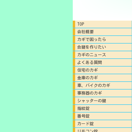
TOP
会社概要
カギで困ったら
合鍵を作りたい
カギのニュース
よくある質問
住宅のカギ
金庫のカギ
車、バイクのカギ
事務器のカギ
シャッターの鍵
指紋錠
番号錠
カード錠
リモコン錠